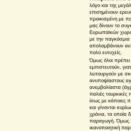
λόγο και της μεγά
επισημένουν ερευνη
προικισμένη με πο
μας δίνουν το συγ
Ευρωπαϊκών χωρών
με την παγκόσμια
απολαμβάνουν αυτ
πολύ ευτυχείς.
Όμως όλοι πρέπει 
εμπιστευτούν, για
λειτουργούν με σκ
ανυποψίαστους αγρ
ανεμβολίαστα (άγρ
παλιές τουρκικές 
ίσως με κάποιες π
και γίνονται κυρί
χρόνια, τα οποία 
παραγωγή. Όμως γ
ικανοποιητική παρ