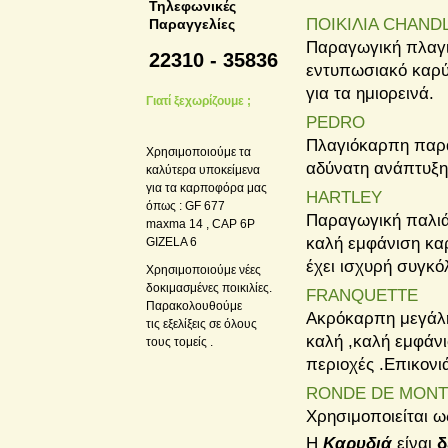
Τηλεφωνικές
ΠΟΙΚΙΛΙΑ CHAND
Παραγγελίες
Παραγωγική πλαγι
22310 - 35836
εντυπωσιακό καρύδ
για τα ημιορεινά.
Γιατί ξεχωρίζουμε ;
PEDRO
Πλαγιόκαρπη παρα
Χρησιμοποιούμε τα
αδύνατη ανάπτυξη.
καλύτερα υποκείμενα
για τα καρποφόρα μας
HARTLEY
όπως : GF 677
Παραγωγική παλιά 
maxma 14 , CAP 6P
καλή εμφάνιση καρ
GIZELA 6
έχει ισχυρή συγκ
Χρησιμοποιούμε νέες
δοκιμασμένες ποικιλίες.
FRANQUETTE
Παρακολουθούμε
Ακρόκαρπη μεγάλη
τις εξελίξεις σε όλους
καλή ,καλή εμφάνι
τους τομείς .
περιοχές .Επικονιά
RONDE DE MONT
Χρησιμοποιείται 
Η
Καρυδιά
είναι
δ