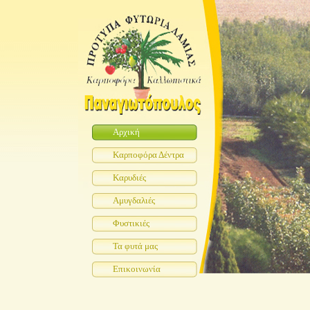
Αρχική
Καρποφόρα Δέντρα
Καρυδιές
Αμυγδαλιές
Φυστικιές
Τα φυτά μας
Επικοινωνία